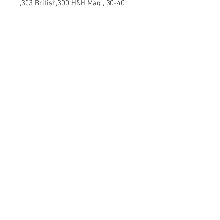
,303 British,300 H&H Mag , 30-40
Krag , 22 Cheetah , 6,5x55 Swedish
Info:
Cell:
3385256085
, giorni feriali dalle 17.30
alle 22.30
giorni festivi dalle 13 alle 22.30
P.Iva: IT02483610065
E-Mail:
info@easy-reloading.com
2° E-Mail :
burnos890@yahoo.it
Indirizzo: Pontestura (AL),via Marconi,10
15027
Login Webmaster