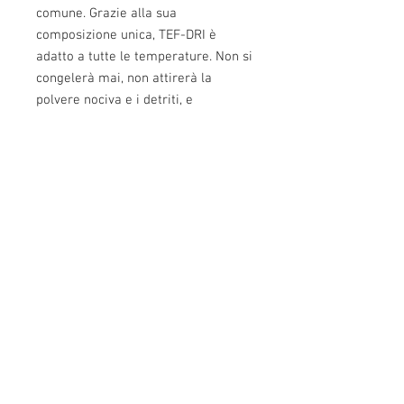
comune. Grazie alla sua
composizione unica, TEF-DRI è
adatto a tutte le temperature. Non si
congelerà mai, non attirerà la
polvere nociva e i detriti, e
soprattutto non si toglierà dalla
superficie. Per le sue qualità è
ottimo per le armi corte da porto.
Info:
Cell:
3385256085
, giorni feriali dalle 17.30
alle 22.30
giorni festivi dalle 13 alle 22.30
P.Iva: IT02483610065