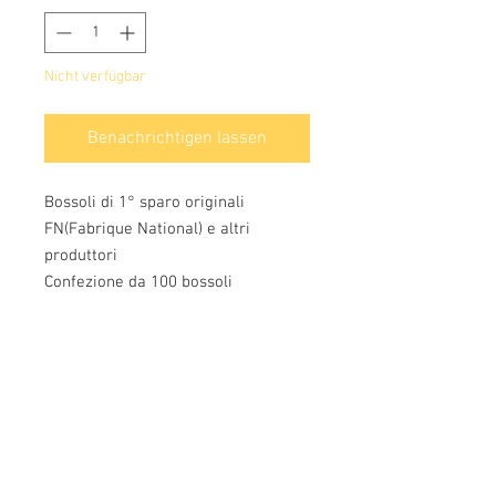
Nicht verfügbar
Benachrichtigen lassen
Bossoli di 1° sparo originali
FN(Fabrique National) e altri
produttori
Confezione da 100 bossoli
Info:
Cell:
3385256085
, giorni feriali dalle 17.30