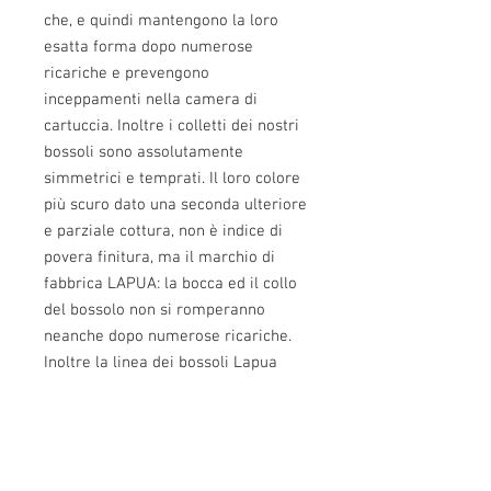
che, e quindi mantengono la loro
esatta forma dopo numerose
ricariche e prevengono
inceppamenti nella camera di
cartuccia. Inoltre i colletti dei nostri
bossoli sono assolutamente
simmetrici e temprati. Il loro colore
più scuro dato una seconda ulteriore
e parziale cottura, non è indice di
povera finitura, ma il marchio di
fabbrica LAPUA: la bocca ed il collo
del bossolo non si romperanno
neanche dopo numerose ricariche.
Inoltre la linea dei bossoli Lapua
308 Palma è studiata per resistere
agli stress estremi che si sviluppano
sulla sede di innesco quando si
cercano le ricariche più estreme per