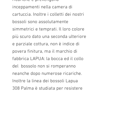
inceppamenti nella camera di 
cartuccia. Inoltre i colletti dei nostri 
bossoli sono assolutamente 
simmetrici e temprati. Il loro colore 
più scuro dato una seconda ulteriore 
e parziale cottura, non è indice di 
povera finitura, ma il marchio di 
fabbrica LAPUA: la bocca ed il collo 
del  bossolo non si romperanno 
neanche dopo numerose ricariche.
Inoltre la linea dei bossoli Lapua 
308 Palma è studiata per resistere 
agli stress estremi che si sviluppano 
sulla sede di innesco quando si 
cercano le ricariche più estreme per 
questo calibro,sono la scelta 
ottimale per i tiratori della 
categoria F-class