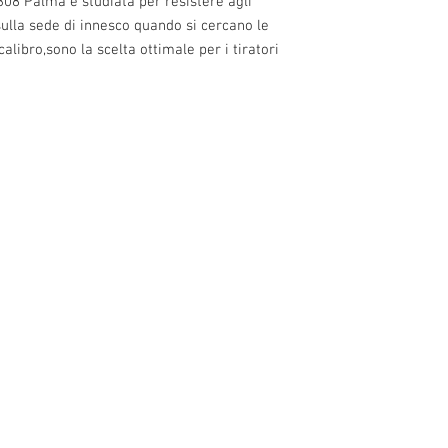
308 Palma è studiata per resistere agli 
ulla sede di innesco quando si cercano le 
libro,sono la scelta ottimale per i tiratori 
0 alle 22.30
10