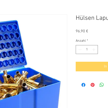
Hülsen Lap
Preis
96,90 €
Anzahl
*
In