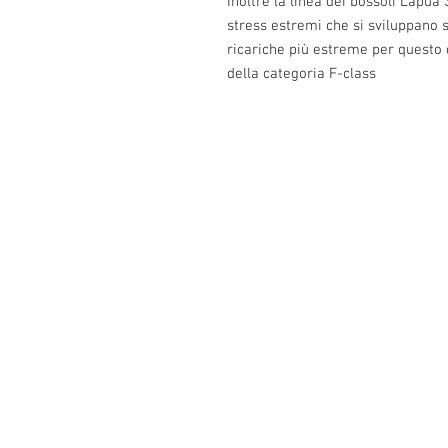
Inoltre la linea dei bossoli Lapua 
stress estremi che si sviluppano s
ricariche più estreme per questo ca
della categoria F-class
Info:
Cell:3385256085, giorni feriali dalle 17.3
giorni festivi dalle 13 alle 22.30
P.Iva: IT02483610065
E-Mail:
info@easy-reloading.com
2° E-Mail :
burnos890@yahoo.it
Indirizzo: Pontestura (AL),via Marconi,
15027