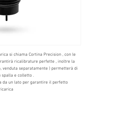
arica si chiama Cortina Precision , con le
ntirà ricalibrature perfette , inoltre la
ro, venduta separatamente ) permetterà di
palla e colletto .
a da un lato per garantire il perfetto
ricarica