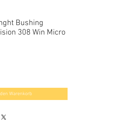
enght Bushing
cision 308 Win Micro
preis
Sale-
€
Preis
 den Warenkorb