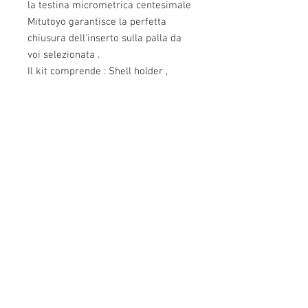
la testina micrometrica centesimale
Mitutoyo garantisce la perfetta
chiusura dell'inserto sulla palla da
voi selezionata .
Il kit comprende : Shell holder ,
un'inserto (da specificare al
momento dell'ordine), istruzioni per
l'uso in italiano
Info:
Cell:
3385256085
, giorni feriali dalle 17.30
alle 22.30
giorni festivi dalle 13 alle 22.30
P.Iva: IT02483610065