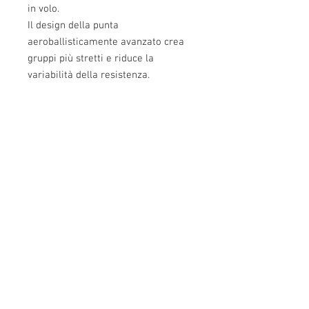
in volo.
Il design della punta
aeroballisticamente avanzato crea
gruppi più stretti e riduce la
variabilità della resistenza.
Perfetta combinazione di ogive,
lunghezza della punta, superficie di
appoggio e boattail ottimizzato.
Info:
Cell:
3385256085
, giorni feriali dalle 17.30
alle 22.30
giorni festivi dalle 13 alle 22.30
P.Iva: IT02483610065