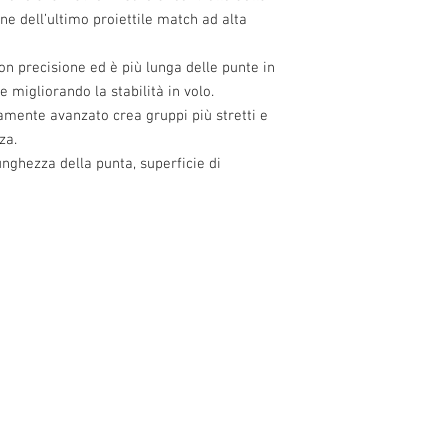
ne dell’ultimo proiettile match ad alta
on precisione ed è più lunga delle punte in
 migliorando la stabilità in volo.
camente avanzato crea gruppi più stretti e
za.
nghezza della punta, superficie di
0 alle 22.30