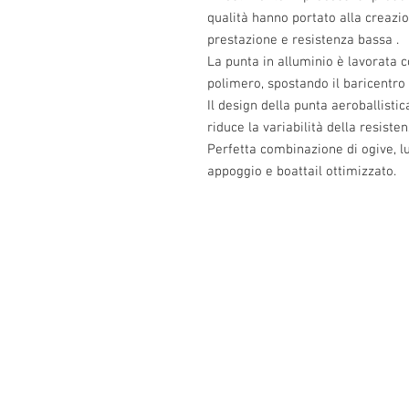
qualità hanno portato alla creazio
prestazione e resistenza bassa .
La punta in alluminio è lavorata c
polimero, spostando il baricentro e
Il design della punta aeroballisti
riduce la variabilità della resisten
Perfetta combinazione di ogive, lu
appoggio e boattail ottimizzato.
Info:
Cell:3385256085, giorni feriali dalle 17.3
giorni festivi dalle 13 alle 22.30