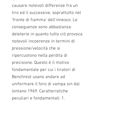
causare notevoli differenze fra un
tiro ed il successive, soprattutto nel
'fronte di fiamma' dell'innesco. Le
conseguenze sono abbastanza
deleterie in quanto tutto ciò provoca
notevoli incoerenze in termini di
pressione/velocità che si
ripercuotono nella perdita di
precisione. Questo è il motivo
fondamentale per cui i tiratori di
Benchrest usano andare ad
uniformare il foro di vampa sin dal
lontano 1969. Caratteristiche
peculiari e fondamentali: 1.
Alesatura / Sbavatura / Smussatura
2. Fornisce e garantisce la
centratura/allineamento del bossolo
3. Uniforma per pre-impostare la