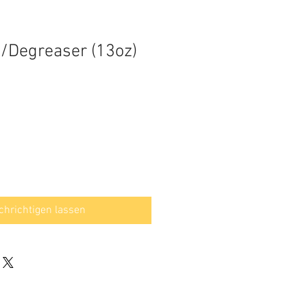
/Degreaser (13oz)
hrichtigen lassen