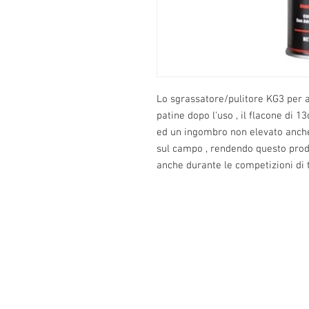
Lo sgrassatore/pulitore KG3 per a
patine dopo l'uso , il flacone di
ed un ingombro non elevato anche 
sul campo , rendendo questo prod
anche durante le competizioni di ti
Info:
Cell:3385256085, giorni feriali dalle 17.3