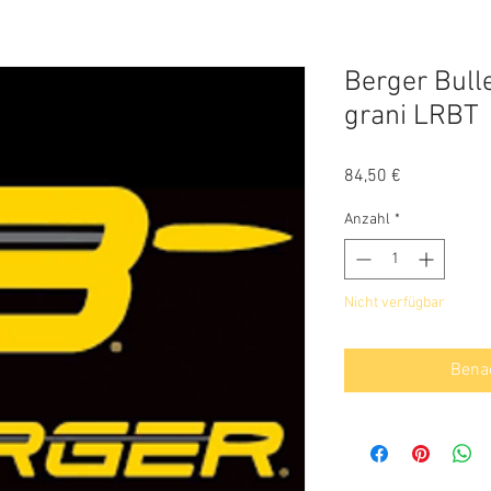
Berger Bull
grani LRBT
Preis
84,50 €
Anzahl
*
Nicht verfügbar
Benac