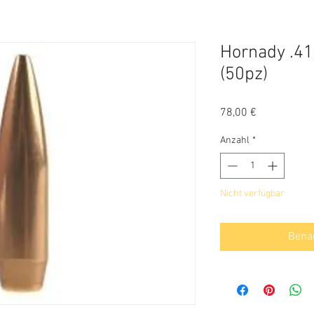
Hornady .4
(50pz)
Preis
78,00 €
Anzahl
*
Nicht verfügbar
Benac