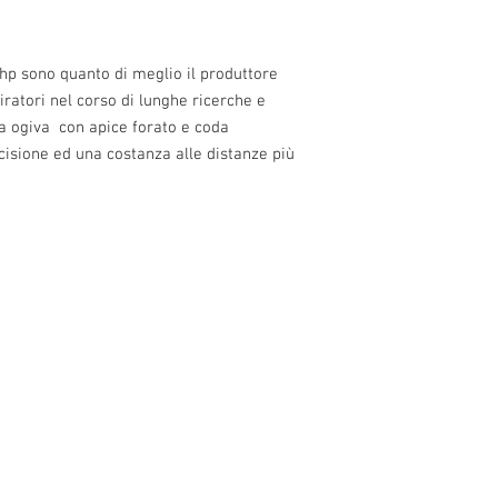
p sono quanto di meglio il produttore 
iratori nel corso di lunghe ricerche e 
ca ogiva  con apice forato e coda 
isione ed una costanza alle distanze più 
0 alle 22.30