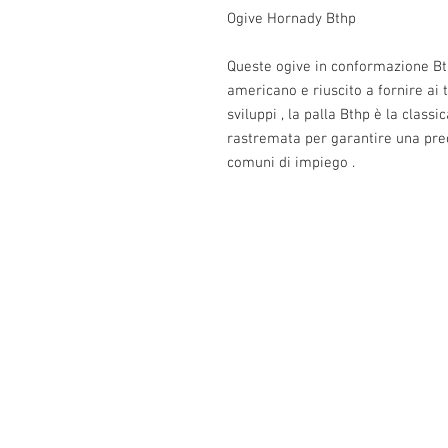
Ogive Hornady Bthp
Queste ogive in conformazione Bth
americano e riuscito a fornire ai t
sviluppi , la palla Bthp è la classi
rastremata per garantire una prec
comuni di impiego .
Info:
Cell:3385256085, giorni feriali dalle 17.3
giorni festivi dalle 13 alle 22.30
P.Iva: IT02483610065