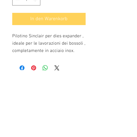
In den Warenkorb
Pilotino Sinclair per dies expander ,
ideale per le lavorazioni dei bossoli ,
completamente in acciaio inox.
Info:
Cell:
3385256085
, giorni feriali dalle 17.30
alle 22.30
giorni festivi dalle 13 alle 22.30
P.Iva: IT02483610065