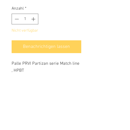
Anzahl
*
Nicht verfügbar
Benachrichtigen lassen
Palle PRVI Partizan serie Match line
, HPBT
Info:
Cell:
3385256085
, giorni feriali dalle 17.30