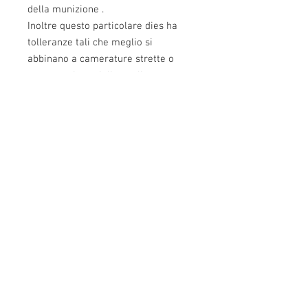
della munizione .
Inoltre questo particolare dies ha
tolleranze tali che meglio si
abbinano a camerature strette o
custom , si consigliano gli
shellholder competition per una
migliore taratura del dies .
Info:
Cell:
3385256085
, giorni feriali dalle 17.30
alle 22.30
giorni festivi dalle 13 alle 22.30
P.Iva: IT02483610065