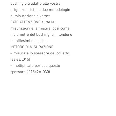
bushing più adatto alle vostre 
esigenze esistono due metodologie 
di misurazione diverse:
FATE ATTENZIONE: tutte le 
misurazioni e le misure (così come 
il diametro del bushing) si intendono 
in millesimi di pollice.
METODO Di MISURAZIONE
– misurate lo spessore del colletto 
(as es. .015)
– moltiplicate per due questo 
spessore (.015×2= .030)
– aggiungete il diametro della palla 
(ad es .308 + .030 = .338 )
– sottraete .002 o .003 (a seconda se 
utilizzate palle rivestite con moly o 
Hbn) dal totale ed ordinate il 
bushing con quel numero.