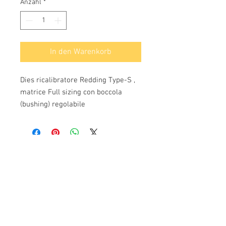
Anzahl
*
In den Warenkorb
Dies ricalibratore Redding Type-S , 
matrice Full sizing con boccola 
(bushing) regolabile
Info:
Cell:
3385256085
, giorni feriali dalle 17.30
alle 22.30
giorni festivi dalle 13 alle 22.30