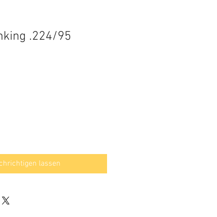
hking .224/95
hrichtigen lassen