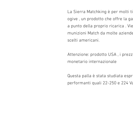
La Sierra Matchking è per molti t
ogive , un prodotto che offre la ga
a punto della proprio ricarica . V
munizioni Match da molte aziende e
scelti americani.
Attenzione: prodotto USA , i prez
monetario internazionale
Questa palla è stata studiata es
performanti quali 22-250 e 224 V