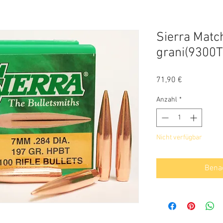
Sierra Matc
grani(9300T
Preis
71,90 €
Anzahl
*
Nicht verfügbar
Benac