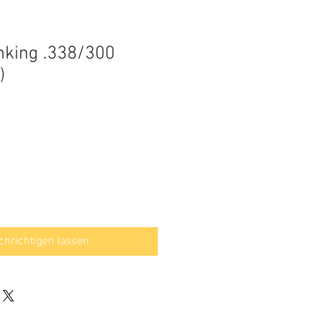
hking .338/300
)
hrichtigen lassen