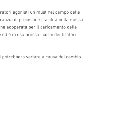
iratori agonisti un must nel campo delle
ranzia di precisione , facilità nella messa
iene adoperata per il caricamento delle
d è in uso presso i corpi dei tiratori
zi potrebbero variare a causa del cambio
0 alle 22.30