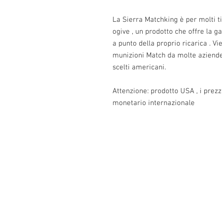
La Sierra Matchking è per molti t
ogive , un prodotto che offre la ga
a punto della proprio ricarica . V
munizioni Match da molte aziende e
scelti americani.
Attenzione: prodotto USA , i prez
monetario internazionale
Info:
Cell:3385256085, giorni feriali dalle 17.3
giorni festivi dalle 13 alle 22.30